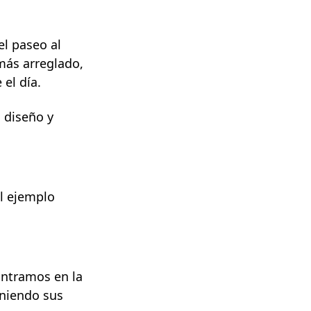
el paseo al
más arreglado,
el día.
 diseño y
l ejemplo
ontramos en la
eniendo sus