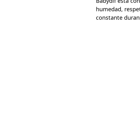
Babydif está con
humedad, respeta
constante durant