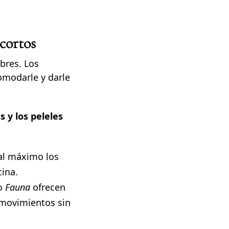
 cortos
bres. Los
omodarle y darle
s y los peleles
 al máximo los
cina.
o
Fauna
ofrecen
 movimientos sin