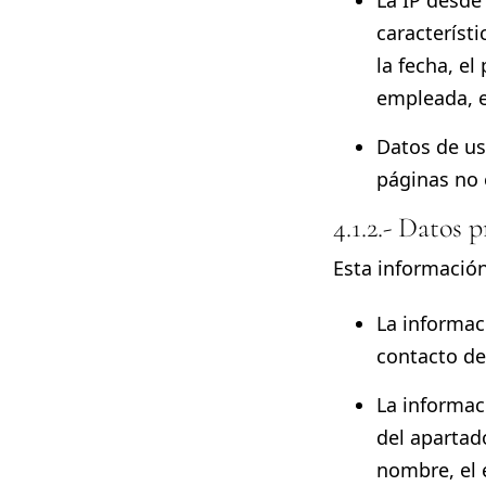
La IP desde 
característi
la fecha, el
empleada, e
Datos de us
páginas no 
4.1.2.- Datos
Esta información
La informac
contacto de
La informac
del apartad
nombre, el 