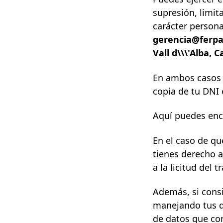
supresión, limit
carácter persona
gerencia@ferp
Vall d\\\'Alba, C
En ambos casos 
copia de tu DNI 
Aquí
puedes enco
En el caso de qu
tienes derecho a
a la licitud del
Además, si cons
manejando tus da
de datos
que cor