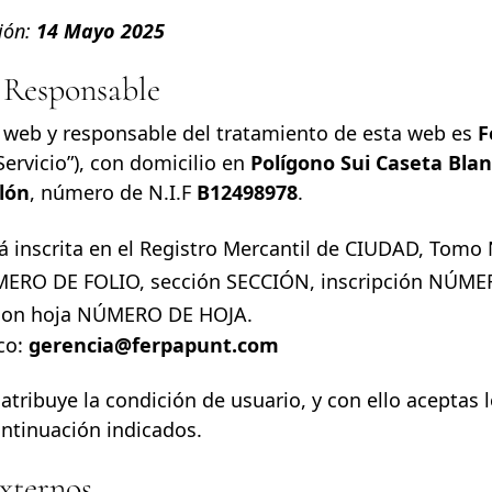
ión:
14 Mayo 2025
y Responsable
ta web y responsable del tratamiento de esta web es
F
Servicio”), con domicilio en
Polígono Sui Caseta Blan
llón
, número de N.I.F
B12498978
.
 inscrita en el Registro Mercantil de CIUDAD, To
MERO DE FOLIO, sección SECCIÓN, inscripción NÚM
con hoja NÚMERO DE HOJA.
co:
gerencia@ferpapunt.com
 atribuye la condición de usuario, y con ello aceptas 
ntinuación indicados.
externos