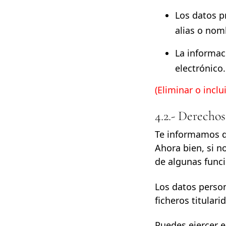
Los datos p
alias o nom
La informac
electrónico.
(Eliminar o incl
4.2.- Derechos
Te informamos qu
Ahora bien, si n
de algunas funci
Los datos person
ficheros titulari
Puedes ejercer e