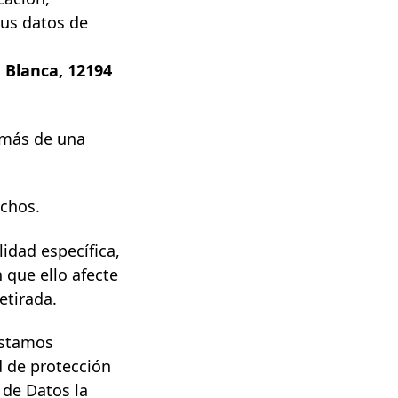
tus datos de
 Blanca, 12194
emás de una
echos.
idad específica,
 que ello afecte
etirada.
estamos
d de protección
 de Datos
la