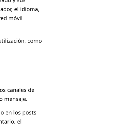
usado y sus
ador, el idioma,
 red móvil
utilización, como
los canales de
 o mensaje.
o en los posts
tario, el