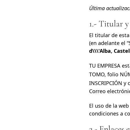
Última actualizac
1.- Titular 
El titular de es
(en adelante el “
d\\\'Alba, Caste
TU EMPRESA está
TOMO, folio NÚ
INSCRIPCIÓN y 
Correo electróni
El uso de la web
condiciones a co
2.- Enlaces 