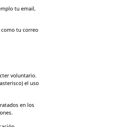
emplo tu email,
, como tu correo
ter voluntario.
asterisco) el uso
ratados en los
iones.
cación,