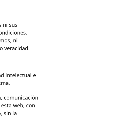
 ni sus
ondiciones.
mos, ni
 o veracidad.
ad intelectual e
sma.
ón, comunicación
e esta web, con
 sin la